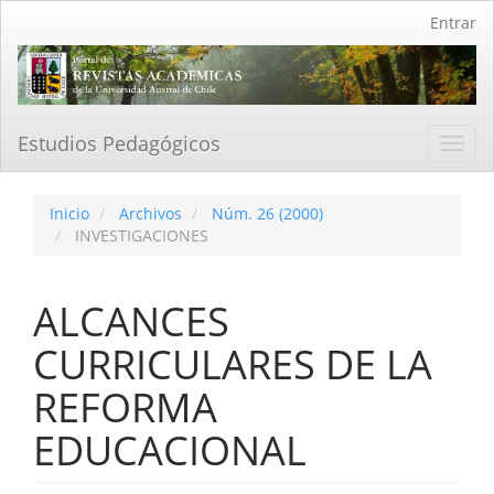
Navegación
Entrar
principal
Contenido
principal
Barra
lateral
Estudios Pedagógicos
Toggl
navig
Inicio
Archivos
Núm. 26 (2000)
INVESTIGACIONES
ALCANCES
CURRICULARES DE LA
REFORMA
EDUCACIONAL