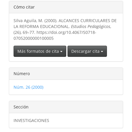
Detalles
Cómo citar
del
Silva Aguila, M. (2000). ALCANCES CURRICULARES DE
artículo
LA REFORMA EDUCACIONAL.
Estudios Pedagógicos
,
(26), 69–77. https://doi.org/10.4067/S0718-
07052000000100005
Más formatos de cita
Descargar cita
Número
Núm. 26 (2000)
Sección
INVESTIGACIONES