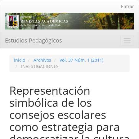
Navegación
Entrar
principal
Contenido
principal
Barra
lateral
Estudios Pedagógicos
Toggl
navig
Inicio
Archivos
Vol. 37 Núm. 1 (2011)
INVESTIGACIONES
Representación
simbólica de los
consejos escolares
como estrategia para
democratizar la cultura