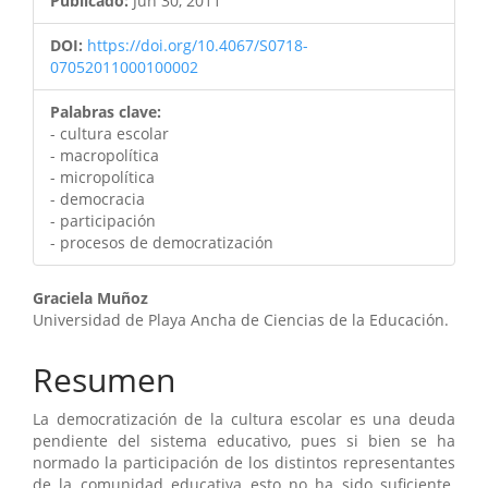
Publicado:
Jun 30, 2011
DOI:
https://doi.org/10.4067/S0718-
07052011000100002
Palabras clave:
- cultura escolar
- macropolítica
- micropolítica
- democracia
- participación
- procesos de democratización
Contenido
Graciela Muñoz
Universidad de Playa Ancha de Ciencias de la Educación.
principal
del
Resumen
artículo
La democratización de la cultura escolar es una deuda
pendiente del sistema educativo, pues si bien se ha
normado la participación de los distintos representantes
de la comunidad educativa esto no ha sido suficiente.