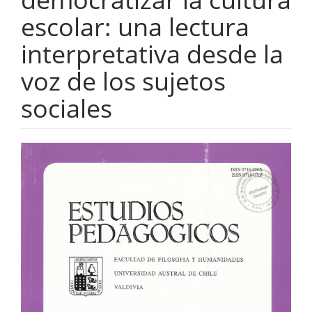
escolar: una lectura
interpretativa desde la
voz de los sujetos
sociales
Barra
lateral
del
artículo