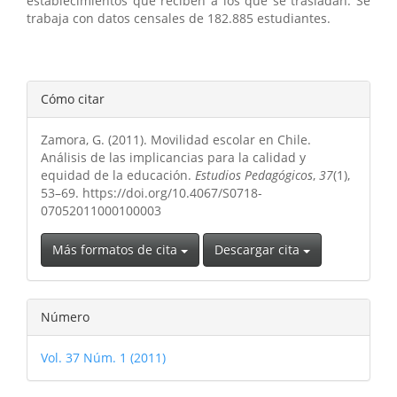
establecimientos que reciben a los que se trasladan. Se
trabaja con datos censales de 182.885 estudiantes.
Detalles
Cómo citar
del
Zamora, G. (2011). Movilidad escolar en Chile.
artículo
Análisis de las implicancias para la calidad y
equidad de la educación.
Estudios Pedagógicos
,
37
(1),
53–69. https://doi.org/10.4067/S0718-
07052011000100003
Más formatos de cita
Descargar cita
Número
Vol. 37 Núm. 1 (2011)