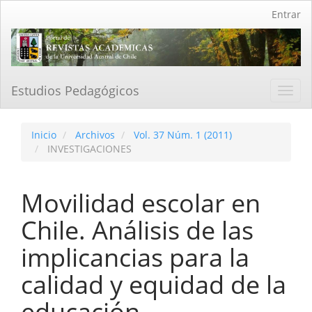
Navegación
Entrar
principal
Contenido
principal
Barra
lateral
Estudios Pedagógicos
Toggl
navig
Inicio
Archivos
Vol. 37 Núm. 1 (2011)
INVESTIGACIONES
Movilidad escolar en
Chile. Análisis de las
implicancias para la
calidad y equidad de la
educación