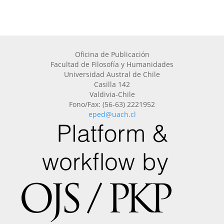
Oficina de Publicación
Facultad de Filosofía y Humanidades
Universidad Austral de Chile
Casilla 142
Valdivia-Chile
Fono/Fax: (56-63) 2221952
eped@uach.cl