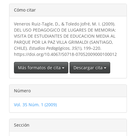
Detalles
Cómo citar
del
Veneros Ruiz-Tagle, D., & Toledo Jofré, M. I. (2009).
artículo
DEL USO PEDAGOGICO DE LUGARES DE MEMORIA:
VISITA DE ESTUDIANTES DE EDUCACION MEDIA AL
PARQUE POR LA PAZ VILLA GRIMALDI (SANTIAGO,
CHILE).
Estudios Pedagógicos
,
35
(1), 199–220.
https://doi.org/10.4067/S0718-07052009000100012
Más formatos de cita
Descargar cita
Número
Vol. 35 Núm. 1 (2009)
Sección