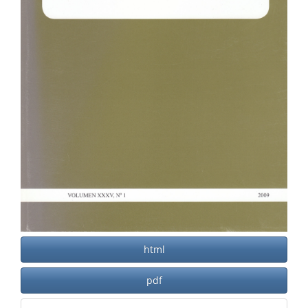
html
pdf