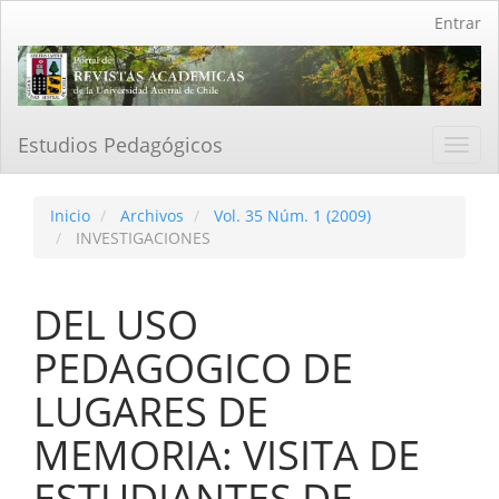
Navegación
Entrar
principal
Contenido
principal
Barra
lateral
Estudios Pedagógicos
Toggl
navig
Inicio
Archivos
Vol. 35 Núm. 1 (2009)
INVESTIGACIONES
DEL USO
PEDAGOGICO DE
LUGARES DE
MEMORIA: VISITA DE
ESTUDIANTES DE