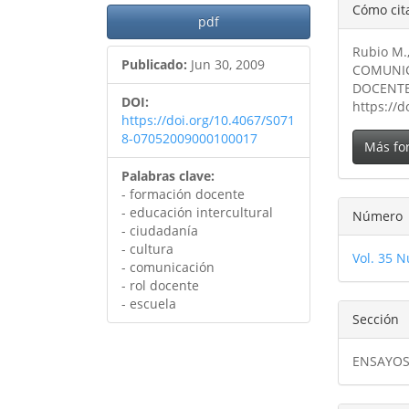
Detal
Cómo cit
pdf
del
Rubio M.
artíc
Publicado:
Jun 30, 2009
COMUNIC
DOCENT
DOI:
https://
https://doi.org/10.4067/S071
8-07052009000100017
Más fo
Palabras clave:
- formación docente
- educación intercultural
Número
- ciudadanía
- cultura
Vol. 35 N
- comunicación
- rol docente
- escuela
Sección
ENSAYO