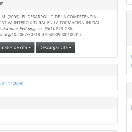
les
ar
, M. (2009). EL DESARROLLO DE LA COMPETENCIA
ulo
ATIVA INTERCULTURAL EN LA FORMACION INICIAL
E.
Estudios Pedagógicos
,
35
(1), 273–286.
doi.org/10.4067/S0718-07052009000100017
rmatos de cita
Descargar cita
úm. 1 (2009)
S