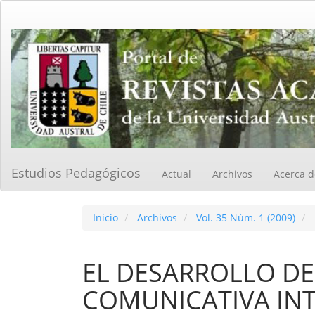
Navegación
principal
Contenido
principal
Barra
lateral
Estudios Pedagógicos
Actual
Archivos
Acerca 
Inicio
Archivos
Vol. 35 Núm. 1 (2009)
EL DESARROLLO DE
COMUNICATIVA INT