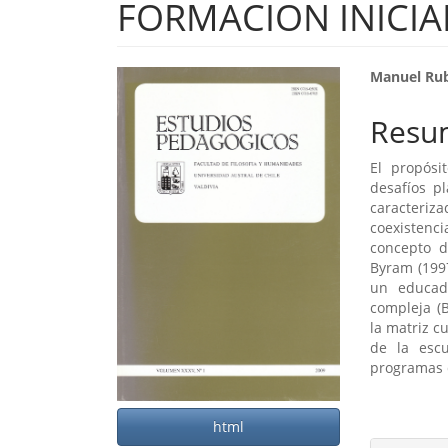
FORMACION INICIA
Barra
Cont
Manuel Rub
lateral
princ
Resu
del
del
El propósi
artículo
artíc
desafíos p
caracteriz
coexistenci
concepto d
Byram (199
un educad
compleja (B
la matriz c
de la esc
programas d
html