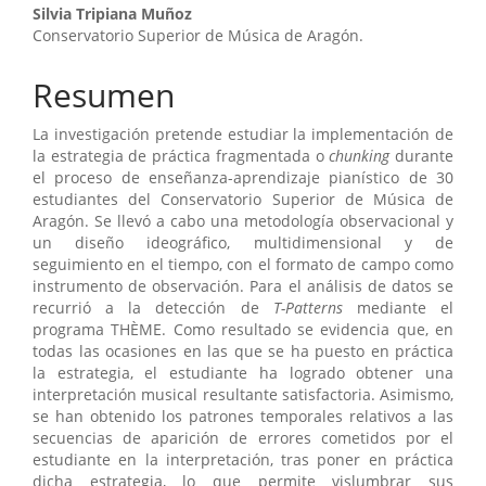
Contenido
Silvia Tripiana Muñoz
Conservatorio Superior de Música de Aragón.
principal
del
Resumen
artículo
La investigación pretende estudiar la implementación de
la estrategia de práctica fragmentada o
chunking
durante
el proceso de enseñanza-aprendizaje pianístico de 30
estudiantes del Conservatorio Superior de Música de
Aragón. Se llevó a cabo una metodología observacional y
un diseño ideográfico, multidimensional y de
seguimiento en el tiempo, con el formato de campo como
instrumento de observación. Para el análisis de datos se
recurrió a la detección de
T-Patterns
mediante el
programa THÈME. Como resultado se evidencia que, en
todas las ocasiones en las que se ha puesto en práctica
la estrategia, el estudiante ha logrado obtener una
interpretación musical resultante satisfactoria. Asimismo,
se han obtenido los patrones temporales relativos a las
secuencias de aparición de errores cometidos por el
estudiante en la interpretación, tras poner en práctica
dicha estrategia, lo que permite vislumbrar sus