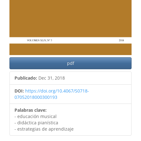
pdf
Publicado:
Dec 31, 2018
DOI:
https://doi.org/10.4067/S0718-
07052018000300193
Palabras clave:
- educación musical
- didáctica pianística
- estrategias de aprendizaje