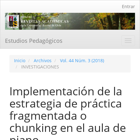
Navegación
Entrar
principal
Contenido
principal
Barra
lateral
Estudios Pedagógicos
Toggl
navig
Inicio
Archivos
Vol. 44 Núm. 3 (2018)
INVESTIGACIONES
Implementación de la
estrategia de práctica
fragmentada o
chunking en el aula de
piano