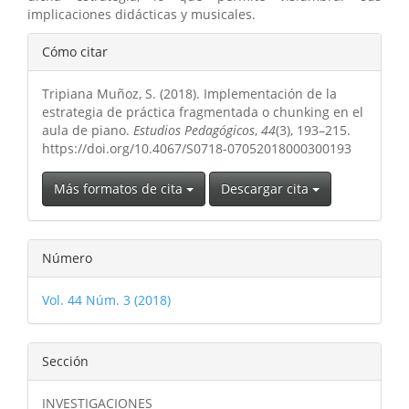
implicaciones didácticas y musicales.
Detalles
Cómo citar
del
Tripiana Muñoz, S. (2018). Implementación de la
artículo
estrategia de práctica fragmentada o chunking en el
aula de piano.
Estudios Pedagógicos
,
44
(3), 193–215.
https://doi.org/10.4067/S0718-07052018000300193
Más formatos de cita
Descargar cita
Número
Vol. 44 Núm. 3 (2018)
Sección
INVESTIGACIONES