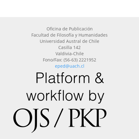
Oficina de Publicación
Facultad de Filosofía y Humanidades
Universidad Austral de Chile
Casilla 142
Valdivia-Chile
Fono/Fax: (56-63) 2221952
eped@uach.cl