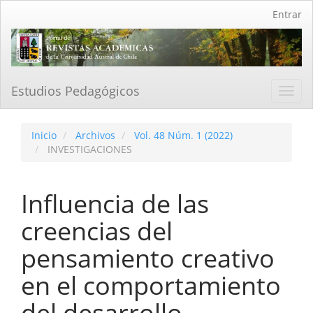
Navegación
Entrar
principal
Contenido
principal
Barra
lateral
Estudios Pedagógicos
Toggl
navig
Inicio
Archivos
Vol. 48 Núm. 1 (2022)
INVESTIGACIONES
Influencia de las
creencias del
pensamiento creativo
en el comportamiento
del desarrollo