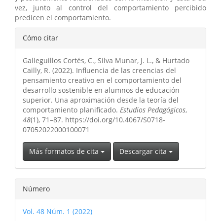
vez, junto al control del comportamiento percibido
predicen el comportamiento.
Detalles
Cómo citar
del
Galleguillos Cortés, C., Silva Munar, J. L., & Hurtado
artículo
Cailly, R. (2022). Influencia de las creencias del
pensamiento creativo en el comportamiento del
desarrollo sostenible en alumnos de educación
superior. Una aproximación desde la teoría del
comportamiento planificado.
Estudios Pedagógicos
,
48
(1), 71–87. https://doi.org/10.4067/S0718-
07052022000100071
Más formatos de cita
Descargar cita
Número
Vol. 48 Núm. 1 (2022)