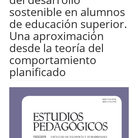
sostenible en alumnos
de educación superior.
Una aproximación
desde la teoría del
comportamiento
planificado
Barra
lateral
del
artículo