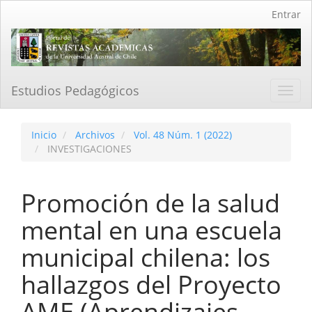
Navegación
Entrar
principal
Contenido
principal
Barra
lateral
Estudios Pedagógicos
Toggl
navig
Inicio
Archivos
Vol. 48 Núm. 1 (2022)
INVESTIGACIONES
Promoción de la salud
mental en una escuela
municipal chilena: los
hallazgos del Proyecto
AME (Aprendizajes