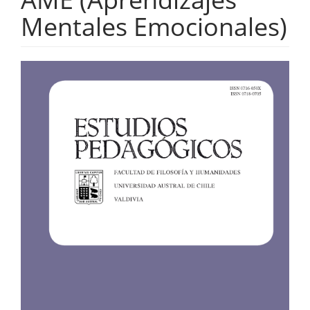
Mentales Emocionales)
Barra
lateral
del
artículo