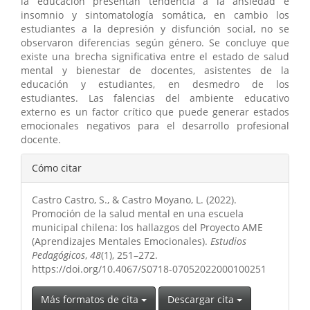
la educación presentan tendencia a la ansiedad e
insomnio y sintomatología somática, en cambio los
estudiantes a la depresión y disfunción social, no se
observaron diferencias según género. Se concluye que
existe una brecha significativa entre el estado de salud
mental y bienestar de docentes, asistentes de la
educación y estudiantes, en desmedro de los
estudiantes. Las falencias del ambiente educativo
externo es un factor crítico que puede generar estados
emocionales negativos para el desarrollo profesional
docente.
Detalles
Cómo citar
del
Castro Castro, S., & Castro Moyano, L. (2022).
artículo
Promoción de la salud mental en una escuela
municipal chilena: los hallazgos del Proyecto AME
(Aprendizajes Mentales Emocionales).
Estudios
Pedagógicos
,
48
(1), 251–272.
https://doi.org/10.4067/S0718-07052022000100251
Más formatos de cita
Descargar cita