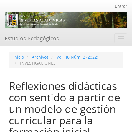
Navegación
Entrar
principal
Contenido
principal
Barra
lateral
Estudios Pedagógicos
Toggl
navig
Inicio
Archivos
Vol. 48 Núm. 2 (2022)
INVESTIGACIONES
Reflexiones didácticas
con sentido a partir de
un modelo de gestión
curricular para la
formación inicial