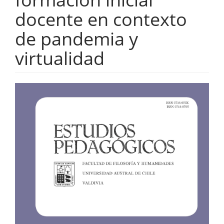
docente en contexto
de pandemia y
virtualidad
Barra
lateral
del
artículo