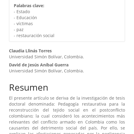
Palabras clave:
- Estado
- Educación
- víctimas
- paz
- restauración social
Contenido
Claudia Llinás Torres
Universidad Simón Bolívar, Colombia.
principal
David de Jesús Aníbal Guerra
del
Universidad Simón Bolívar, Colombia.
artículo
Resumen
El presente artículo se deriva de la investigación de tesis
doctoral denominada: Pedagogía restaurativa para la
reconstrucción del tejido social en el postconflicto
colombiano; la cual consideró los acontecimientos más
relevantes del conflicto armado en Colombia como los
causantes del detrimento social del país. Por ello, se
explican las afectaciones generadas por la negligencia