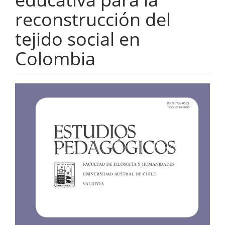
reconstrucción del
tejido social en
Colombia
Barra
lateral
del
artículo