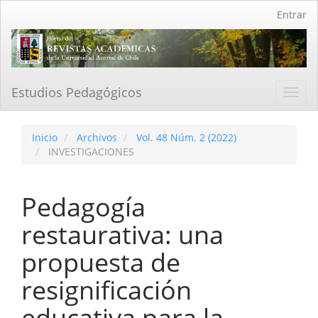
Navegación
Entrar
principal
Contenido
principal
Barra
lateral
Estudios Pedagógicos
Toggl
navig
Inicio
Archivos
Vol. 48 Núm. 2 (2022)
INVESTIGACIONES
Pedagogía
restaurativa: una
propuesta de
resignificación
educativa para la