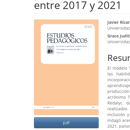
entre 2017 y 2021
Barra
Cont
Javier Ric
Universidad
lateral
princ
Grace Judi
del
del
Universidad
artículo
artíc
Resu
El modelo 
las habili
incorpora
aprendizaje
producción 
acrónimo T
Redalyc d
realizados
inclusión y
indagó acer
pdf
2021, paíse