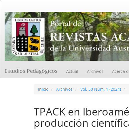
Navegación
principal
Contenido
principal
Barra
lateral
Estudios Pedagógicos
Actual
Archivos
Acerca 
Inicio
Archivos
Vol. 50 Núm. 1 (2024)
TPACK en Iberoaméri
producción científi