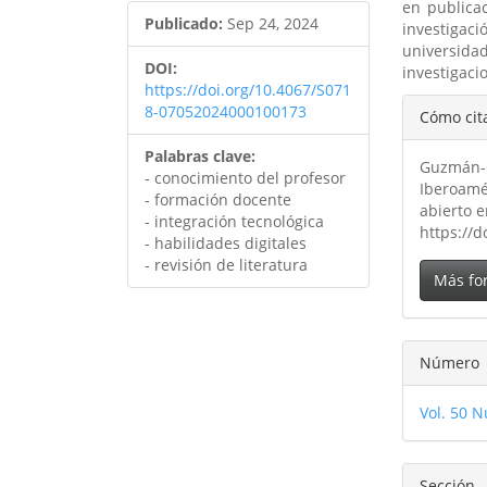
en publicac
Publicado:
Sep 24, 2024
investigac
universid
DOI:
investigaci
https://doi.org/10.4067/S071
Detal
8-07052024000100173
Cómo cit
del
Palabras clave:
Guzmán-Go
artíc
- conocimiento del profesor
Iberoamér
- formación docente
abierto 
- integración tecnológica
https://
- habilidades digitales
- revisión de literatura
Más fo
Número
Vol. 50 N
Sección