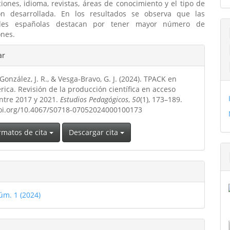
iones, idioma, revistas, áreas de conocimiento y el tipo de
ión desarrollada. En los resultados se observa que las
ades españolas destacan por tener mayor número de
ones.
les
ar
nzález, J. R., & Vesga-Bravo, G. J. (2024). TPACK en
ulo
ica. Revisión de la producción científica en acceso
entre 2017 y 2021.
Estudios Pedagógicos
,
50
(1), 173–189.
doi.org/10.4067/S0718-07052024000100173
rmatos de cita
Descargar cita
úm. 1 (2024)