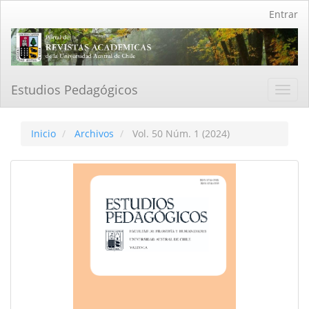
Navegación
Entrar
principal
Contenido
principal
Barra
lateral
Estudios Pedagógicos
Toggl
navig
Inicio
Archivos
Vol. 50 Núm. 1 (2024)