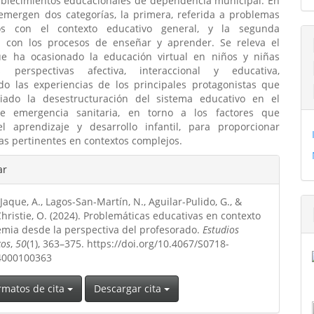
ablecimientos educacionales de dependencia municipal. En
 emergen dos categorías, la primera, referida a problemas
dos con el contexto educativo general, y la segunda
a con los procesos de enseñar y aprender. Se releva el
e ha ocasionado la educación virtual en niños y niñas
 perspectivas afectiva, interaccional y educativa,
do las experiencias de los principales protagonistas que
iado la desestructuración del sistema educativo en el
de emergencia sanitaria, en torno a los factores que
 el aprendizaje y desarrollo infantil, para proporcionar
s pertinentes en contextos complejos.
les
ar
Jaque, A., Lagos-San-Martín, N., Aguilar-Pulido, G., &
ulo
hristie, O. (2024). Problemáticas educativas en contexto
mia desde la perspectiva del profesorado.
Estudios
cos
,
50
(1), 363–375. https://doi.org/10.4067/S0718-
4000100363
rmatos de cita
Descargar cita