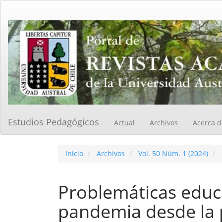
Navegación
principal
Contenido
principal
Barra
lateral
Estudios Pedagógicos
Actual
Archivos
Acerca 
Inicio
Archivos
Vol. 50 Núm. 1 (2024)
Problemáticas educ
pandemia desde la 