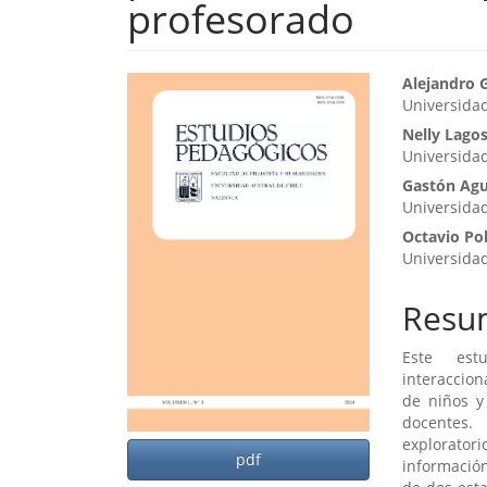
profesorado
Barra
Cont
Alejandro 
Universidad
lateral
princ
Nelly Lago
del
del
Universidad 
artículo
artíc
Gastón Agu
Universidad
Octavio Pob
Universidad
Resu
Este estu
interaccion
de niños y
docentes.
exploratori
pdf
información