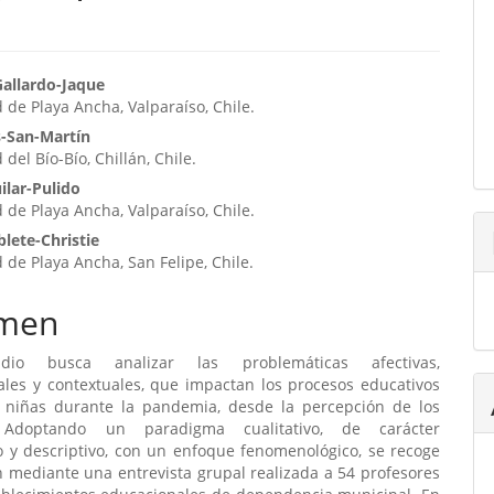
enido
Gallardo-Jaque
 de Playa Ancha, Valparaíso, Chile.
ipal
s-San-Martín
del Bío-Bío, Chillán, Chile.
ulo
ilar-Pulido
 de Playa Ancha, Valparaíso, Chile.
lete-Christie
 de Playa Ancha, San Felipe, Chile.
men
dio busca analizar las problemáticas afectivas,
ales y contextuales, que impactan los procesos educativos
 niñas durante la pandemia, desde la percepción de los
 Adoptando un paradigma cualitativo, de carácter
o y descriptivo, con un enfoque fenomenológico, se recoge
 mediante una entrevista grupal realizada a 54 profesores