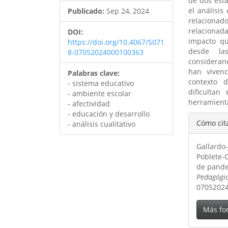
de dos est
el análisis
Publicado:
Sep 24, 2024
relaciona
relacionad
DOI:
impacto qu
https://doi.org/10.4067/S071
desde las
8-07052024000100363
consideran
han vivenc
Palabras clave:
contexto 
- sistema educativo
dificultan
- ambiente escolar
herramienta
- afectividad
- educación y desarrollo
Detal
Cómo cit
- análisis cualitativo
del
Gallardo-
artíc
Poblete-C
de pande
Pedagógi
0705202
Más fo