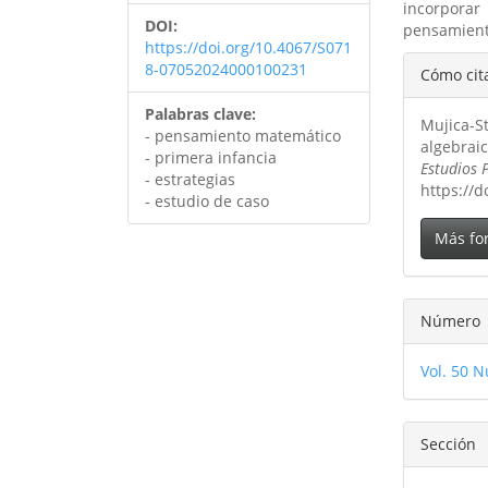
incorporar
DOI:
pensamiento
https://doi.org/10.4067/S071
Detal
8-07052024000100231
Cómo cit
del
Palabras clave:
Mujica-S
artíc
- pensamiento matemático
algebraic
- primera infancia
Estudios 
- estrategias
https://
- estudio de caso
Más fo
Número
Vol. 50 N
Sección