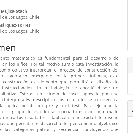
enido
 Mujica-Stach
 de Los Lagos, Chile.
ipal
Márquez-Torres
 de Los Lagos, Chile.
ulo
men
ento matemático es fundamental para el desarrollo de
 en los niños. Por tal motivo surgió esta investigación, la
 como objetivo interpretar el proceso de construcción del
to algebraico emergente en la primera infancia, este
 construcción es elemento que permitirá el diseño de
s instruccionales. La metodología se abordó desde un
alitativo. Este es un estudio de casos, apoyado por una
ón interpretativa-descriptiva. Los resultados se obtuvieron a
la aplicación de un pre y post test. Para ejecutar la
ión, el grupo de estudio seleccionado estuvo conformado
y niños. Los resultados establecen la necesidad del diseño
ias que permitan el desarrollo del pensamiento algebraico
e las categorías patrón y secuencia, concluyendo que