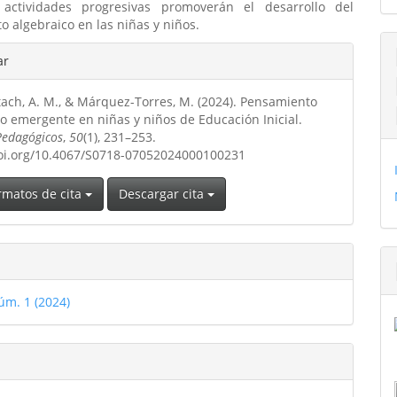
 actividades progresivas promoverán el desarrollo del
 algebraico en las niñas y niños.
les
ar
tach, A. M., & Márquez-Torres, M. (2024). Pensamiento
ulo
o emergente en niñas y niños de Educación Inicial.
Pedagógicos
,
50
(1), 231–253.
doi.org/10.4067/S0718-07052024000100231
rmatos de cita
Descargar cita
úm. 1 (2024)