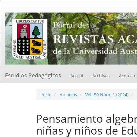
Navegación
principal
Contenido
principal
Barra
lateral
Estudios Pedagógicos
Actual
Archivos
Acerca 
Inicio
Archivos
Vol. 50 Núm. 1 (2024)
Pensamiento algeb
niñas y niños de Edu