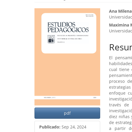
Barra
Cont
Ana Milena
Universidad
lateral
princ
Maximina 
del
del
Universidad
artículo
artíc
Resu
El pensami
habilidades
cual tiene
pensamien
proceso de
estrategia
enfoque cu
investigaci
través de 
investigac
pdf
diez niñas 
de estrateg
Publicado:
Sep 24, 2024
a partir d