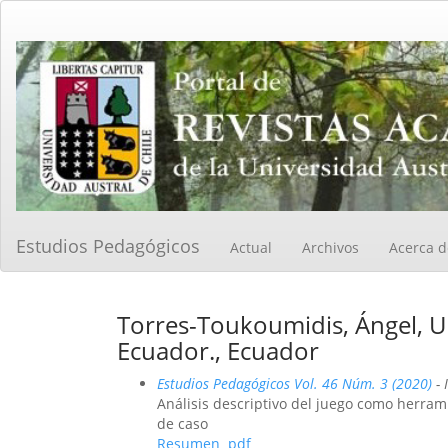
Navegación
principal
Contenido
principal
Barra
lateral
Estudios Pedagógicos
Actual
Archivos
Acerca 
Torres-Toukoumidis, Ángel, Un
Ecuador., Ecuador
Estudios Pedagógicos Vol. 46 Núm. 3 (2020)
- 
Análisis descriptivo del juego como herram
de caso
Resumen
pdf