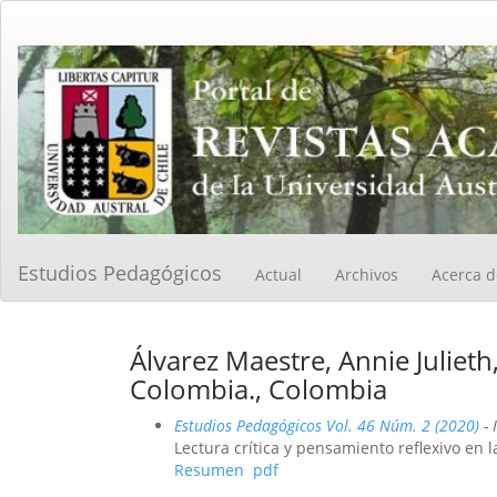
Navegación
principal
Contenido
principal
Barra
lateral
Estudios Pedagógicos
Actual
Archivos
Acerca 
Álvarez Maestre, Annie Julieth
Colombia., Colombia
Estudios Pedagógicos Vol. 46 Núm. 2 (2020)
- 
Lectura crítica y pensamiento reflexivo en
Resumen
pdf