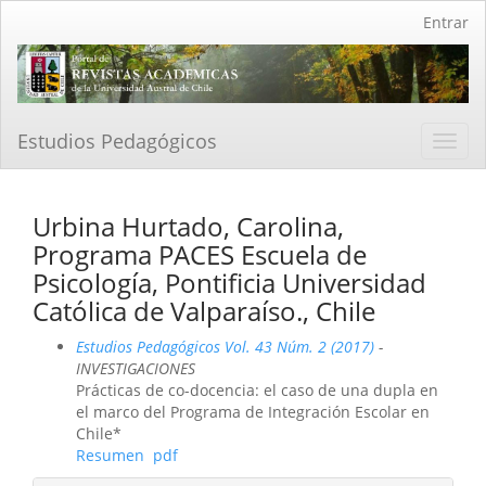
Navegación
Entrar
principal
Contenido
principal
Barra
lateral
Estudios Pedagógicos
Toggl
navig
Urbina Hurtado, Carolina,
Programa PACES Escuela de
Psicología, Pontificia Universidad
Católica de Valparaíso., Chile
Estudios Pedagógicos Vol. 43 Núm. 2 (2017)
-
INVESTIGACIONES
Prácticas de co-docencia: el caso de una dupla en
el marco del Programa de Integración Escolar en
Chile*
Resumen
pdf