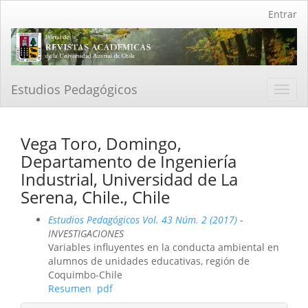
Navegación
Entrar
principal
Contenido
principal
Barra
lateral
Estudios Pedagógicos
Toggl
navig
Vega Toro, Domingo,
Departamento de Ingeniería
Industrial, Universidad de La
Serena, Chile., Chile
Estudios Pedagógicos Vol. 43 Núm. 2 (2017)
-
INVESTIGACIONES
Variables influyentes en la conducta ambiental en
alumnos de unidades educativas, región de
Coquimbo-Chile
Resumen
pdf