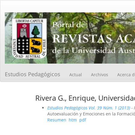
Navegación
principal
Contenido
principal
Barra
lateral
Estudios Pedagógicos
Actual
Archivos
Acerca 
Rivera G., Enrique, Universid
Estudios Pedagógicos Vol. 39 Núm. 1 (2013)
- 
Autoevaluación y Emociones en la Formación
Resumen
htm
pdf