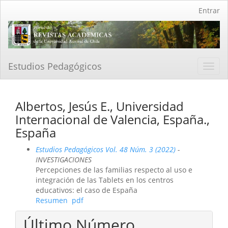
Navegación
Entrar
principal
Contenido
principal
Barra
lateral
Estudios Pedagógicos
Toggl
navig
Albertos, Jesús E., Universidad
Internacional de Valencia, España.,
España
Estudios Pedagógicos Vol. 48 Núm. 3 (2022)
-
INVESTIGACIONES
Percepciones de las familias respecto al uso e
integración de las Tablets en los centros
educativos: el caso de España
Resumen
pdf
Último Número