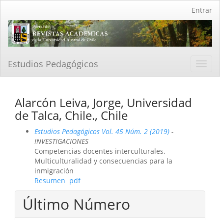
Navegación
Entrar
principal
Contenido
principal
Barra
lateral
Estudios Pedagógicos
Toggl
navig
Alarcón Leiva, Jorge, Universidad
de Talca, Chile., Chile
Estudios Pedagógicos Vol. 45 Núm. 2 (2019)
-
INVESTIGACIONES
Competencias docentes interculturales.
Multiculturalidad y consecuencias para la
inmigración
Resumen
pdf
Último Número