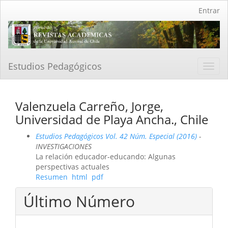
Navegación
Entrar
principal
Contenido
principal
Barra
lateral
Estudios Pedagógicos
Toggl
navig
Valenzuela Carreño, Jorge,
Universidad de Playa Ancha., Chile
Estudios Pedagógicos Vol. 42 Núm. Especial (2016)
-
INVESTIGACIONES
La relación educador-educando: Algunas
perspectivas actuales
Resumen
html
pdf
Último Número