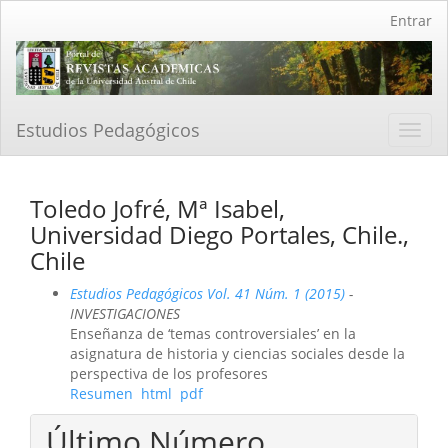
Navegación
Entrar
principal
Contenido
principal
Barra
lateral
Estudios Pedagógicos
Toggl
navig
Toledo Jofré, Mª Isabel,
Universidad Diego Portales, Chile.,
Chile
Estudios Pedagógicos Vol. 41 Núm. 1 (2015)
-
INVESTIGACIONES
Enseñanza de ‘temas controversiales’ en la
asignatura de historia y ciencias sociales desde la
perspectiva de los profesores
Resumen
html
pdf
Último Número