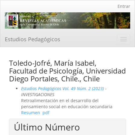
Navegación
Entrar
principal
Contenido
principal
Barra
lateral
Estudios Pedagógicos
Toggl
navig
Toledo-Jofré, María Isabel,
Facultad de Psicología, Universidad
Diego Portales, Chile., Chile
Estudios Pedagógicos Vol. 49 Núm. 2 (2023)
-
INVESTIGACIONES
Retroalimentación en el desarrollo del
pensamiento social en educación secundaria
Resumen
pdf
Último Número