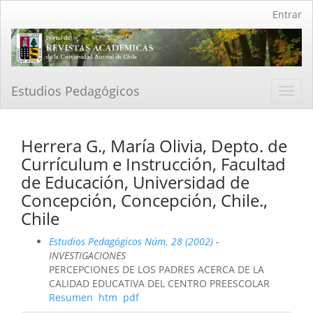
Navegación
Entrar
principal
Contenido
principal
Barra
lateral
Estudios Pedagógicos
Toggl
navig
Herrera G., María Olivia, Depto. de
Currículum e Instrucción, Facultad
de Educación, Universidad de
Concepción, Concepción, Chile.,
Chile
Estudios Pedagógicos Núm. 28 (2002)
-
INVESTIGACIONES
PERCEPCIONES DE LOS PADRES ACERCA DE LA
CALIDAD EDUCATIVA DEL CENTRO PREESCOLAR
Resumen
htm
pdf