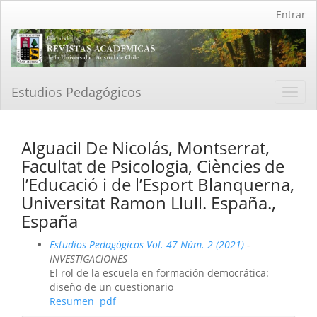
Navegación
Entrar
principal
Contenido
principal
Barra
lateral
Estudios Pedagógicos
Toggl
navig
Alguacil De Nicolás, Montserrat,
Facultat de Psicologia, Ciències de
l’Educació i de l’Esport Blanquerna,
Universitat Ramon Llull. España.,
España
Estudios Pedagógicos Vol. 47 Núm. 2 (2021)
-
INVESTIGACIONES
El rol de la escuela en formación democrática:
diseño de un cuestionario
Resumen
pdf