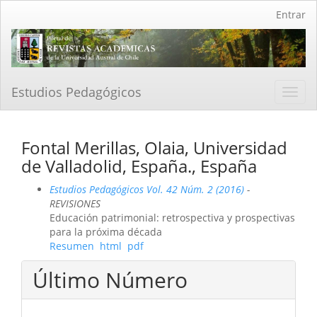
Navegación
Entrar
principal
Contenido
principal
Barra
lateral
Estudios Pedagógicos
Toggl
navig
Fontal Merillas, Olaia, Universidad
de Valladolid, España., España
Estudios Pedagógicos Vol. 42 Núm. 2 (2016)
-
REVISIONES
Educación patrimonial: retrospectiva y prospectivas
para la próxima década
Resumen
html
pdf
Último Número