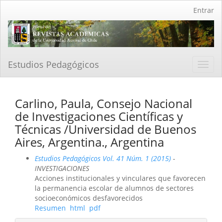
Navegación
Entrar
principal
Contenido
principal
Barra
lateral
Estudios Pedagógicos
Toggl
navig
Carlino, Paula, Consejo Nacional
de Investigaciones Científicas y
Técnicas /Universidad de Buenos
Aires, Argentina., Argentina
Estudios Pedagógicos Vol. 41 Núm. 1 (2015)
-
INVESTIGACIONES
Acciones institucionales y vinculares que favorecen
la permanencia escolar de alumnos de sectores
socioeconómicos desfavorecidos
Resumen
html
pdf