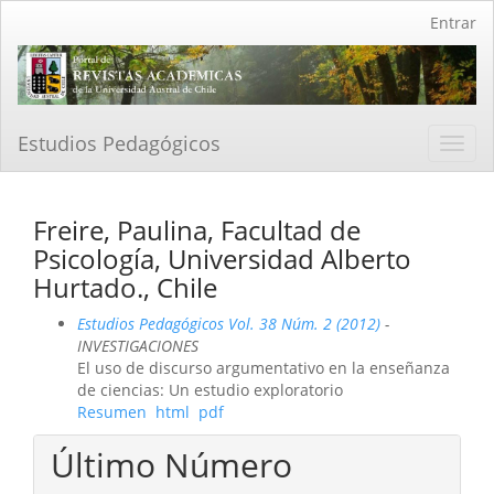
Navegación
Entrar
principal
Contenido
principal
Barra
lateral
Estudios Pedagógicos
Toggl
navig
Freire, Paulina, Facultad de
Psicología, Universidad Alberto
Hurtado., Chile
Estudios Pedagógicos Vol. 38 Núm. 2 (2012)
-
INVESTIGACIONES
El uso de discurso argumentativo en la enseñanza
de ciencias: Un estudio exploratorio
Resumen
html
pdf
Último Número