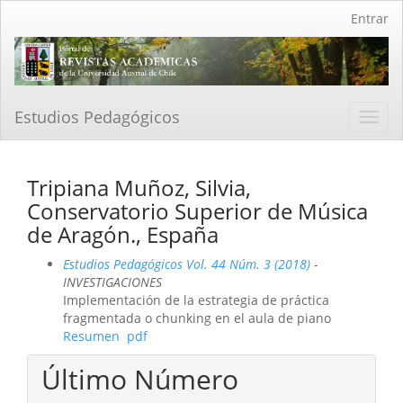
Navegación
Entrar
principal
Contenido
principal
Barra
lateral
Estudios Pedagógicos
Toggl
navig
Tripiana Muñoz, Silvia,
Conservatorio Superior de Música
de Aragón., España
Estudios Pedagógicos Vol. 44 Núm. 3 (2018)
-
INVESTIGACIONES
Implementación de la estrategia de práctica
fragmentada o chunking en el aula de piano
Resumen
pdf
Último Número