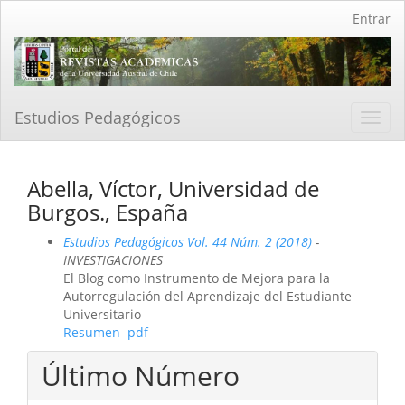
Navegación
Entrar
principal
Contenido
principal
Barra
lateral
Estudios Pedagógicos
Toggl
navig
Abella, Víctor, Universidad de
Burgos., España
Estudios Pedagógicos Vol. 44 Núm. 2 (2018)
-
INVESTIGACIONES
El Blog como Instrumento de Mejora para la
Autorregulación del Aprendizaje del Estudiante
Universitario
Resumen
pdf
Último Número