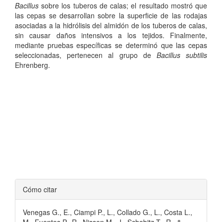
Bacillus
sobre los tuberos de calas; el resultado mostró que
las cepas se desarrollan sobre la superficie de las rodajas
asociadas a la hidrólisis del almidón de los tuberos de calas,
sin causar daños intensivos a los tejidos. Finalmente,
mediante pruebas específicas se determinó que las cepas
seleccionadas, pertenecen al grupo de
Bacillus subtilis
Ehrenberg.
Detalles
Cómo citar
del
Venegas G., E., Ciampi P., L., Collado G., L., Costa L.,
artículo
M., Fuentes P., R., Nissen M., J., Schobitz T., R., &