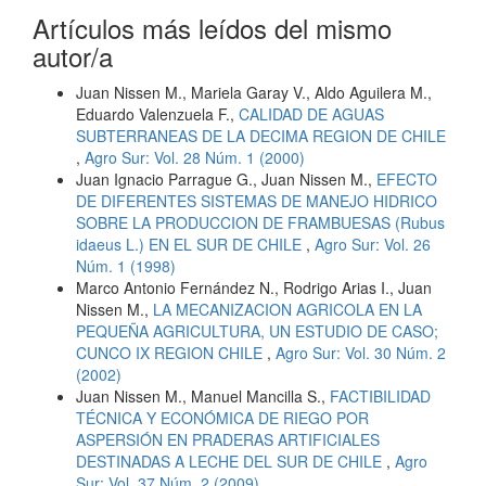
Artículos más leídos del mismo
autor/a
Juan Nissen M., Mariela Garay V., Aldo Aguilera M.,
Eduardo Valenzuela F.,
CALIDAD DE AGUAS
SUBTERRANEAS DE LA DECIMA REGION DE CHILE
,
Agro Sur: Vol. 28 Núm. 1 (2000)
Juan Ignacio Parrague G., Juan Nissen M.,
EFECTO
DE DIFERENTES SISTEMAS DE MANEJO HIDRICO
SOBRE LA PRODUCCION DE FRAMBUESAS (Rubus
idaeus L.) EN EL SUR DE CHILE
,
Agro Sur: Vol. 26
Núm. 1 (1998)
Marco Antonio Fernández N., Rodrigo Arias I., Juan
Nissen M.,
LA MECANIZACION AGRICOLA EN LA
PEQUEÑA AGRICULTURA, UN ESTUDIO DE CASO;
CUNCO IX REGION CHILE
,
Agro Sur: Vol. 30 Núm. 2
(2002)
Juan Nissen M., Manuel Mancilla S.,
FACTIBILIDAD
TÉCNICA Y ECONÓMICA DE RIEGO POR
ASPERSIÓN EN PRADERAS ARTIFICIALES
DESTINADAS A LECHE DEL SUR DE CHILE
,
Agro
Sur: Vol. 37 Núm. 2 (2009)