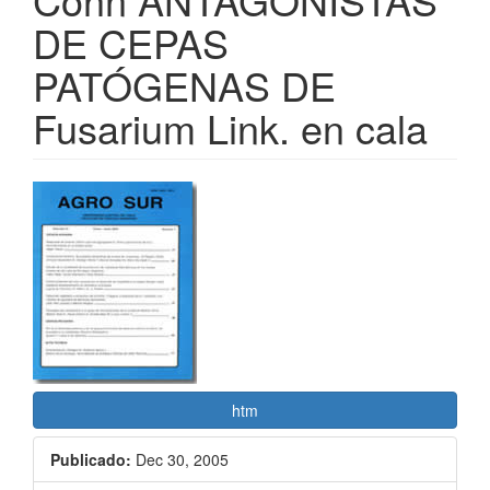
DE CEPAS
PATÓGENAS DE
Fusarium Link. en cala
Barra
lateral
del
artículo
htm
Publicado:
Dec 30, 2005