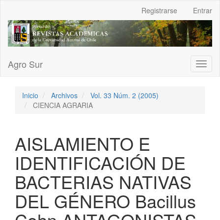
Navegación
Registrarse
Entrar
principal
Contenido
principal
Barra
lateral
Agro Sur
Toggl
naviga
Inicio
Archivos
Vol. 33 Núm. 2 (2005)
CIENCIA AGRARIA
AISLAMIENTO E
IDENTIFICACIÓN DE
BACTERIAS NATIVAS
DEL GÉNERO Bacillus
Cohn ANTAGONISTAS