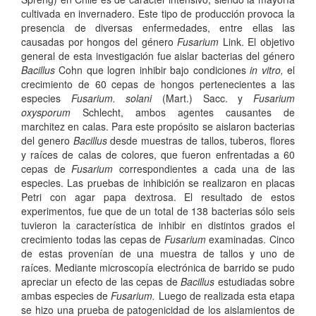
cultivada en invernadero. Este tipo de producción provoca la
presencia de diversas enfermedades, entre ellas las
causadas por hongos del género
Fusarium
Link. El objetivo
general de esta investigación fue aislar bacterias del género
Bacillus
Cohn que logren inhibir bajo condiciones
in vitro,
el
crecimiento de 60 cepas de hongos pertenecientes a las
especies
Fusarium. solani
(Mart.) Sacc. y
Fusarium
oxysporum
Schlecht, ambos agentes causantes de
marchitez en calas. Para este propósito se aislaron bacterias
del genero
Bacillus
desde muestras de tallos, tuberos, flores
y raíces de calas de colores, que fueron enfrentadas a 60
cepas de
Fusarium
correspondientes a cada una de las
especies. Las pruebas de inhibición se realizaron en placas
Petri con agar papa dextrosa. El resultado de estos
experimentos, fue que de un total de 138 bacterias sólo seis
tuvieron la característica de inhibir en distintos grados el
crecimiento todas las cepas de
Fusarium
examinadas. Cinco
de estas provenían de una muestra de tallos y uno de
raíces. Mediante microscopía electrónica de barrido se pudo
apreciar un efecto de las cepas de
Bacillus
estudiadas sobre
ambas especies de
Fusarium.
Luego de realizada esta etapa
se hizo una prueba de patogenicidad de los aislamientos de