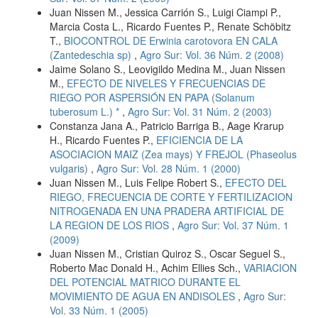
Juan Nissen M., Jessica Carrión S., Luigi Ciampi P.,
Marcia Costa L., Ricardo Fuentes P., Renate Schöbitz
T.,
BIOCONTROL DE Erwinia carotovora EN CALA
(Zantedeschia sp)
,
Agro Sur: Vol. 36 Núm. 2 (2008)
Jaime Solano S., Leovigildo Medina M., Juan Nissen
M.,
EFECTO DE NIVELES Y FRECUENCIAS DE
RIEGO POR ASPERSIÓN EN PAPA (Solanum
tuberosum L.) *
,
Agro Sur: Vol. 31 Núm. 2 (2003)
Constanza Jana A., Patricio Barriga B., Aage Krarup
H., Ricardo Fuentes P.,
EFICIENCIA DE LA
ASOCIACION MAIZ (Zea mays) Y FREJOL (Phaseolus
vulgaris)
,
Agro Sur: Vol. 28 Núm. 1 (2000)
Juan Nissen M., Luis Felipe Robert S.,
EFECTO DEL
RIEGO, FRECUENCIA DE CORTE Y FERTILIZACION
NITROGENADA EN UNA PRADERA ARTIFICIAL DE
LA REGION DE LOS RIOS
,
Agro Sur: Vol. 37 Núm. 1
(2009)
Juan Nissen M., Cristian Quiroz S., Oscar Seguel S.,
Roberto Mac Donald H., Achim Ellies Sch.,
VARIACION
DEL POTENCIAL MATRICO DURANTE EL
MOVIMIENTO DE AGUA EN ANDISOLES
,
Agro Sur:
Vol. 33 Núm. 1 (2005)