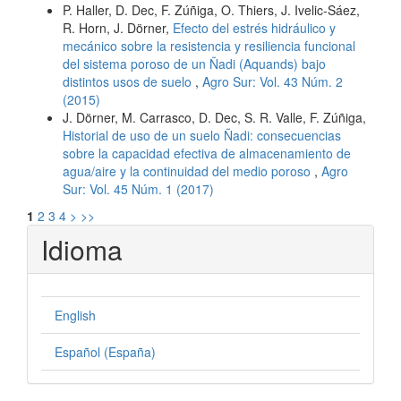
P. Haller, D. Dec, F. Zúñiga, O. Thiers, J. Ivelic-Sáez,
R. Horn, J. Dörner,
Efecto del estrés hidráulico y
mecánico sobre la resistencia y resiliencia funcional
del sistema poroso de un Ñadi (Aquands) bajo
distintos usos de suelo
,
Agro Sur: Vol. 43 Núm. 2
(2015)
J. Dörner, M. Carrasco, D. Dec, S. R. Valle, F. Zúñiga,
Historial de uso de un suelo Ñadi: consecuencias
sobre la capacidad efectiva de almacenamiento de
agua/aire y la continuidad del medio poroso
,
Agro
Sur: Vol. 45 Núm. 1 (2017)
1
2
3
4
>
>>
Idioma
English
Español (España)