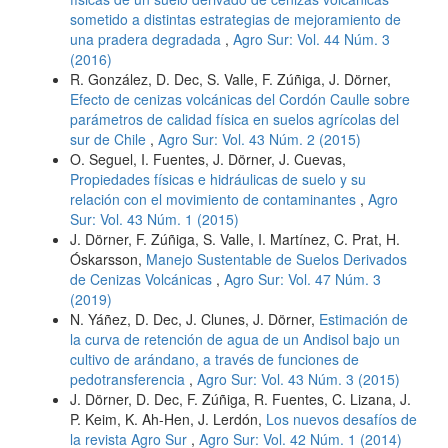
sometido a distintas estrategias de mejoramiento de
una pradera degradada
,
Agro Sur: Vol. 44 Núm. 3
(2016)
R. González, D. Dec, S. Valle, F. Zúñiga, J. Dörner,
Efecto de cenizas volcánicas del Cordón Caulle sobre
parámetros de calidad física en suelos agrícolas del
sur de Chile
,
Agro Sur: Vol. 43 Núm. 2 (2015)
O. Seguel, I. Fuentes, J. Dörner, J. Cuevas,
Propiedades físicas e hidráulicas de suelo y su
relación con el movimiento de contaminantes
,
Agro
Sur: Vol. 43 Núm. 1 (2015)
J. Dörner, F. Zúñiga, S. Valle, I. Martínez, C. Prat, H.
Óskarsson,
Manejo Sustentable de Suelos Derivados
de Cenizas Volcánicas
,
Agro Sur: Vol. 47 Núm. 3
(2019)
N. Yáñez, D. Dec, J. Clunes, J. Dörner,
Estimación de
la curva de retención de agua de un Andisol bajo un
cultivo de arándano, a través de funciones de
pedotransferencia
,
Agro Sur: Vol. 43 Núm. 3 (2015)
J. Dörner, D. Dec, F. Zúñiga, R. Fuentes, C. Lizana, J.
P. Keim, K. Ah-Hen, J. Lerdón,
Los nuevos desafíos de
la revista Agro Sur
,
Agro Sur: Vol. 42 Núm. 1 (2014)