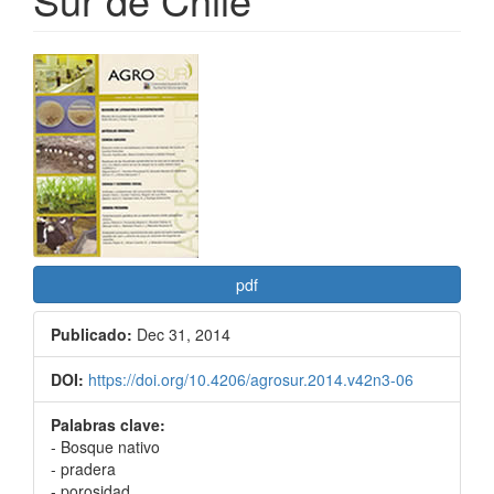
Barra
lateral
del
artículo
pdf
Publicado:
Dec 31, 2014
DOI:
https://doi.org/10.4206/agrosur.2014.v42n3-06
Palabras clave:
- Bosque nativo
- pradera
- porosidad