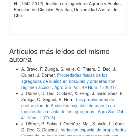
H. (1942-2012), Instituto de Ingeniería Agraria y Suelos,
Facultad de Ciencias Agrarias, Universidad Austral de
Chile.
Artículos más leídos del mismo
autor/a
A. Bravo, F. Zúñiga, S. Valle, O. Thiers, D. Dec, J.
Clunes, J. Dörner,
Propiedades físicas de los
agregados de suelos en bosques y praderas con
régimen ácuico
,
Agro Sur: Vol. 49 Núm. 1 (2021)
J. Dörner, D. Dec, C. Sáez, X. Peng, J. Ivelic-Sáez, F.
Zúñiga, O. Seguel, R. Horn,
Las propiedades de
contracción de Andisoles bajo distinto manejo en
función de la escala de los agregados
,
Agro Sur: Vol.
41 Núm. 1 (2013)
J. Dörner, R. Salas, I. Ordóñez, Mg., S. Valle, I. López,
D. Dec, C. Descalzi,
Variación espacial de propiedades
físicas de un suelo derivado de cenizas volcánicas