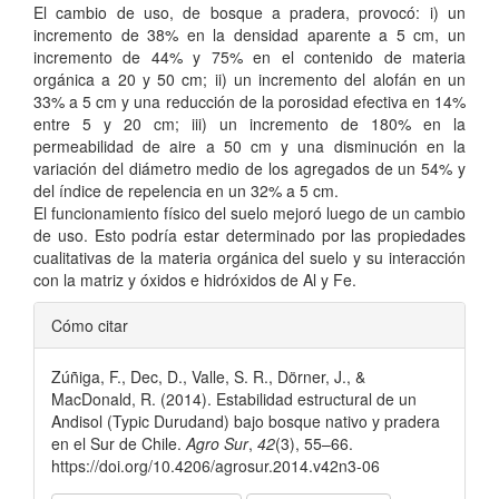
El cambio de uso, de bosque a pradera, provocó: i) un
incremento de 38% en la densidad aparente a 5 cm, un
incremento de 44% y 75% en el contenido de materia
orgánica a 20 y 50 cm; ii) un incremento del alofán en un
33% a 5 cm y una reducción de la porosidad efectiva en 14%
entre 5 y 20 cm; iii) un incremento de 180% en la
permeabilidad de aire a 50 cm y una disminución en la
variación del diámetro medio de los agregados de un 54% y
del índice de repelencia en un 32% a 5 cm.
El funcionamiento físico del suelo mejoró luego de un cambio
de uso. Esto podría estar determinado por las propiedades
cualitativas de la materia orgánica del suelo y su interacción
con la matriz y óxidos e hidróxidos de Al y Fe.
Detalles
Cómo citar
del
Zúñiga, F., Dec, D., Valle, S. R., Dörner, J., &
artículo
MacDonald, R. (2014). Estabilidad estructural de un
Andisol (Typic Durudand) bajo bosque nativo y pradera
en el Sur de Chile.
Agro Sur
,
42
(3), 55–66.
https://doi.org/10.4206/agrosur.2014.v42n3-06