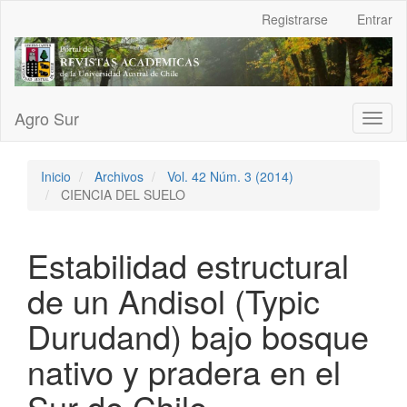
Navegación
Registrarse
Entrar
principal
Contenido
principal
Barra
lateral
Agro Sur
Toggl
naviga
Inicio
Archivos
Vol. 42 Núm. 3 (2014)
CIENCIA DEL SUELO
Estabilidad estructural
de un Andisol (Typic
Durudand) bajo bosque
nativo y pradera en el
Sur de Chile