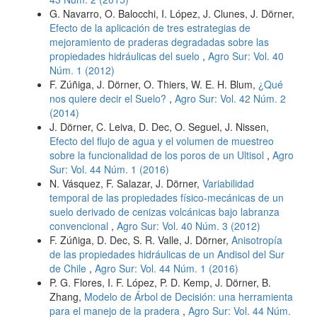
G. Navarro, O. Balocchi, I. López, J. Clunes, J. Dörner,
Efecto de la aplicación de tres estrategias de
mejoramiento de praderas degradadas sobre las
propiedades hidráulicas del suelo
,
Agro Sur: Vol. 40
Núm. 1 (2012)
F. Zúñiga, J. Dörner, O. Thiers, W. E. H. Blum,
¿Qué
nos quiere decir el Suelo?
,
Agro Sur: Vol. 42 Núm. 2
(2014)
J. Dörner, C. Leiva, D. Dec, O. Seguel, J. Nissen,
Efecto del flujo de agua y el volumen de muestreo
sobre la funcionalidad de los poros de un Ultisol
,
Agro
Sur: Vol. 44 Núm. 1 (2016)
N. Vásquez, F. Salazar, J. Dörner,
Variabilidad
temporal de las propiedades físico-mecánicas de un
suelo derivado de cenizas volcánicas bajo labranza
convencional
,
Agro Sur: Vol. 40 Núm. 3 (2012)
F. Zúñiga, D. Dec, S. R. Valle, J. Dörner,
Anisotropía
de las propiedades hidráulicas de un Andisol del Sur
de Chile
,
Agro Sur: Vol. 44 Núm. 1 (2016)
P. G. Flores, I. F. López, P. D. Kemp, J. Dörner, B.
Zhang,
Modelo de Árbol de Decisión: una herramienta
para el manejo de la pradera
,
Agro Sur: Vol. 44 Núm.