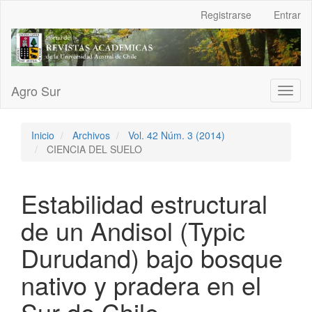
Navegación
Registrarse
Entrar
principal
Contenido
principal
Barra
lateral
Agro Sur
Toggl
naviga
Inicio
Archivos
Vol. 42 Núm. 3 (2014)
CIENCIA DEL SUELO
Estabilidad estructural
de un Andisol (Typic
Durudand) bajo bosque
nativo y pradera en el
Sur de Chile