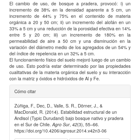
El cambio de uso, de bosque a pradera, provocó: i) un
incremento de 38% en la densidad aparente a 5 cm, un
incremento de 44% y 75% en el contenido de materia
orgánica a 20 y 50 cm; ii) un incremento del alofán en un
33% a 5 cm y una reducción de la porosidad efectiva en 14%
entre 5 y 20 cm; iii) un incremento de 180% en la
permeabilidad de aire a 50 cm y una disminución en la
variación del diámetro medio de los agregados de un 54% y
del índice de repelencia en un 32% a 5 cm.
El funcionamiento físico del suelo mejoró luego de un cambio
de uso. Esto podría estar determinado por las propiedades
cualitativas de la materia orgánica del suelo y su interacción
con la matriz y óxidos e hidróxidos de Al y Fe.
Detalles
Cómo citar
del
Zúñiga, F., Dec, D., Valle, S. R., Dörner, J., &
artículo
MacDonald, R. (2014). Estabilidad estructural de un
Andisol (Typic Durudand) bajo bosque nativo y pradera
en el Sur de Chile.
Agro Sur
,
42
(3), 55–66.
https://doi.org/10.4206/agrosur.2014.v42n3-06