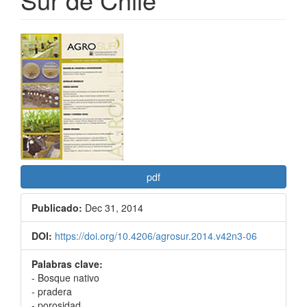
Barra
lateral
del
artículo
pdf
Publicado:
Dec 31, 2014
DOI:
https://doi.org/10.4206/agrosur.2014.v42n3-06
Palabras clave:
- Bosque nativo
- pradera
- porosidad