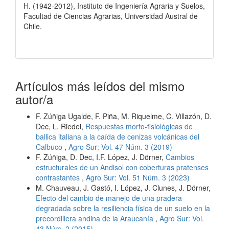
H. (1942-2012), Instituto de Ingeniería Agraria y Suelos,
Facultad de Ciencias Agrarias, Universidad Austral de
Chile.
Artículos más leídos del mismo
autor/a
F. Zúñiga Ugalde, F. Piña, M. Riquelme, C. Villazón, D.
Dec, L. Riedel,
Respuestas morfo-fisiológicas de
ballica italiana a la caída de cenizas volcánicas del
Calbuco
,
Agro Sur: Vol. 47 Núm. 3 (2019)
F. Zúñiga, D. Dec, I.F. López, J. Dörner,
Cambios
estructurales de un Andisol con coberturas pratenses
contrastantes
,
Agro Sur: Vol. 51 Núm. 3 (2023)
M. Chauveau, J. Gastó, I. López, J. Clunes, J. Dörner,
Efecto del cambio de manejo de una pradera
degradada sobre la resiliencia física de un suelo en la
precordillera andina de la Araucanía
,
Agro Sur: Vol.
43 Núm. 2 (2015)