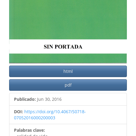
html
pdf
Publicado:
Jun 30, 2016
DOI:
https://doi.org/10.4067/S0718-
07052016000200003
Palabras clave: