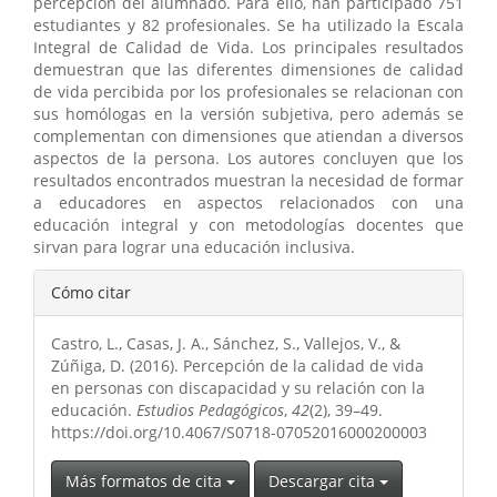
percepción del alumnado. Para ello, han participado 751
estudiantes y 82 profesionales. Se ha utilizado la Escala
Integral de Calidad de Vida. Los principales resultados
demuestran que las diferentes dimensiones de calidad
de vida percibida por los profesionales se relacionan con
sus homólogas en la versión subjetiva, pero además se
complementan con dimensiones que atiendan a diversos
aspectos de la persona. Los autores concluyen que los
resultados encontrados muestran la necesidad de formar
a educadores en aspectos relacionados con una
educación integral y con metodologías docentes que
sirvan para lograr una educación inclusiva.
Detalles
Cómo citar
del
Castro, L., Casas, J. A., Sánchez, S., Vallejos, V., &
artículo
Zúñiga, D. (2016). Percepción de la calidad de vida
en personas con discapacidad y su relación con la
educación.
Estudios Pedagógicos
,
42
(2), 39–49.
https://doi.org/10.4067/S0718-07052016000200003
Más formatos de cita
Descargar cita