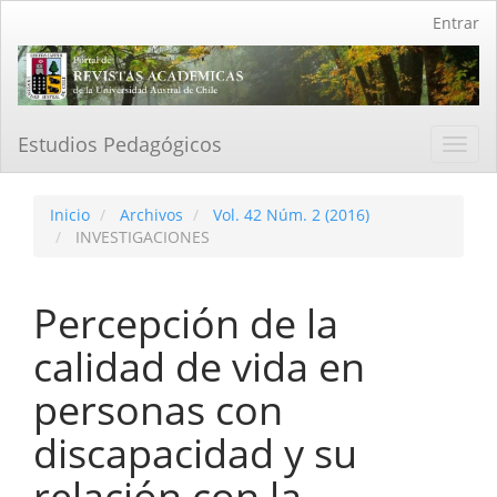
Navegación
Entrar
principal
Contenido
principal
Barra
lateral
Estudios Pedagógicos
Toggl
navig
Inicio
Archivos
Vol. 42 Núm. 2 (2016)
INVESTIGACIONES
Percepción de la
calidad de vida en
personas con
discapacidad y su
relación con la