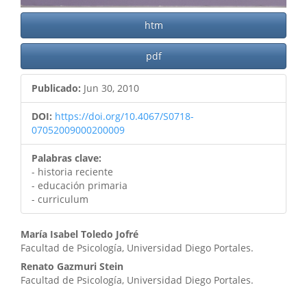
htm
pdf
Publicado:
Jun 30, 2010
DOI:
https://doi.org/10.4067/S0718-
07052009000200009
Palabras clave:
- historia reciente
- educación primaria
- curriculum
Contenido
María Isabel Toledo Jofré
Facultad de Psicología, Universidad Diego Portales.
principal
Renato Gazmuri Stein
del
Facultad de Psicología, Universidad Diego Portales.
artículo