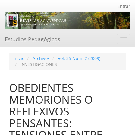
Navegación
Entrar
principal
Contenido
principal
Barra
lateral
Estudios Pedagógicos
Toggl
navig
Inicio
Archivos
Vol. 35 Núm. 2 (2009)
INVESTIGACIONES
OBEDIENTES
MEMORIONES O
REFLEXIVOS
PENSANTES:
TENSIONES ENTRE