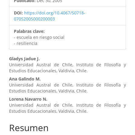
Publicado:
Dec 30, 2005
DOI:
https://doi.org/10.4067/S0718-
07052005000200003
Palabras clave:
- escuela en riesgo social
- resiliencia
Contenido
Gladys Jadue J.
Universidad Austral de Chile, Instituto de Filosofía y
principal
Estudios Educacionales, Valdivia, Chile.
del
Ana Galindo M.
Universidad Austral de Chile, Instituto de Filosofía y
artículo
Estudios Educacionales, Valdivia, Chile.
Lorena Navarro N.
Universidad Austral de Chile, Instituto de Filosofía y
Estudios Educacionales, Valdivia, Chile.
Resumen