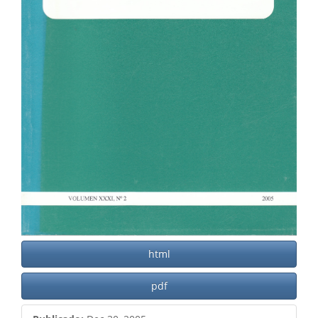
html
pdf