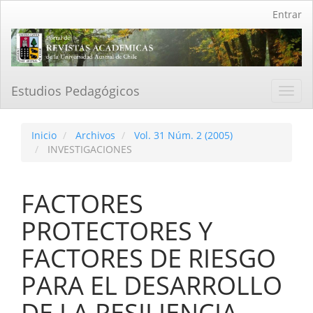
Navegación
Entrar
principal
Contenido
principal
Barra
lateral
Estudios Pedagógicos
Toggl
navig
Inicio
Archivos
Vol. 31 Núm. 2 (2005)
INVESTIGACIONES
FACTORES
PROTECTORES Y
FACTORES DE RIESGO
PARA EL DESARROLLO
DE LA RESILIENCIA