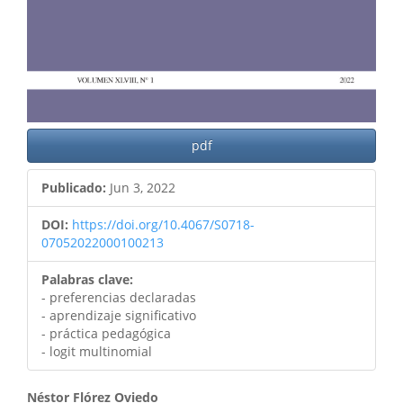
pdf
Publicado:
Jun 3, 2022
DOI:
https://doi.org/10.4067/S0718-
07052022000100213
Palabras clave:
- preferencias declaradas
- aprendizaje significativo
- práctica pedagógica
- logit multinomial
Contenido
Néstor Flórez Oviedo