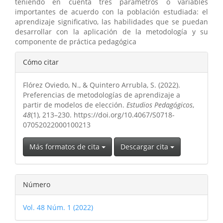
teniendo en cuenta tres parámetros o variables
importantes de acuerdo con la población estudiada: el
aprendizaje significativo, las habilidades que se puedan
desarrollar con la aplicación de la metodología y su
componente de práctica pedagógica
Detalles
Cómo citar
del
Flórez Oviedo, N., & Quintero Arrubla, S. (2022).
artículo
Preferencias de metodologías de aprendizaje a
partir de modelos de elección.
Estudios Pedagógicos
,
48
(1), 213–230. https://doi.org/10.4067/S0718-
07052022000100213
Más formatos de cita
Descargar cita
Número
Vol. 48 Núm. 1 (2022)