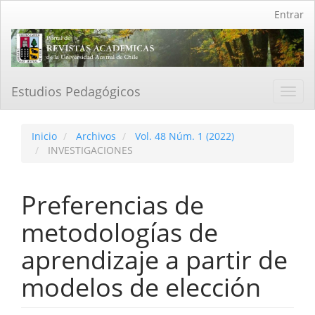
Navegación
Entrar
principal
Contenido
principal
Barra
lateral
Estudios Pedagógicos
Toggl
navig
Inicio
Archivos
Vol. 48 Núm. 1 (2022)
INVESTIGACIONES
Preferencias de
metodologías de
aprendizaje a partir de
modelos de elección