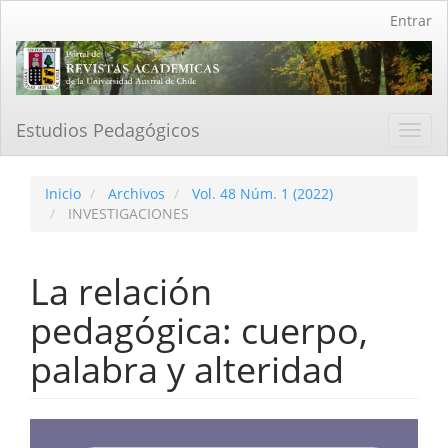
Navegación
Entrar
principal
Contenido
principal
Barra
lateral
Estudios Pedagógicos
Toggl
navig
Inicio
Archivos
Vol. 48 Núm. 1 (2022)
INVESTIGACIONES
La relación
pedagógica: cuerpo,
palabra y alteridad
Barra