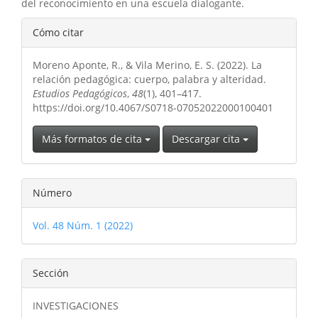
del reconocimiento en una escuela dialogante.
Detalles
Cómo citar
del
Moreno Aponte, R., & Vila Merino, E. S. (2022). La
artículo
relación pedagógica: cuerpo, palabra y alteridad.
Estudios Pedagógicos
,
48
(1), 401–417.
https://doi.org/10.4067/S0718-07052022000100401
Más formatos de cita
Descargar cita
Número
Vol. 48 Núm. 1 (2022)
Sección
INVESTIGACIONES