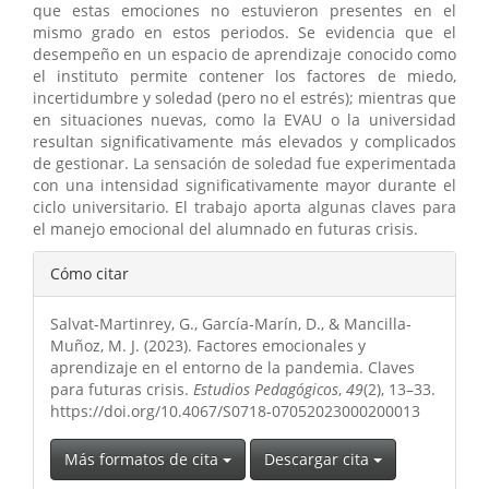
que estas emociones no estuvieron presentes en el
mismo grado en estos periodos. Se evidencia que el
desempeño en un espacio de aprendizaje conocido como
el instituto permite contener los factores de miedo,
incertidumbre y soledad (pero no el estrés); mientras que
en situaciones nuevas, como la EVAU o la universidad
resultan significativamente más elevados y complicados
de gestionar. La sensación de soledad fue experimentada
con una intensidad significativamente mayor durante el
ciclo universitario. El trabajo aporta algunas claves para
el manejo emocional del alumnado en futuras crisis.
Detalles
Cómo citar
del
Salvat-Martinrey, G., García-Marín, D., & Mancilla-
artículo
Muñoz, M. J. (2023). Factores emocionales y
aprendizaje en el entorno de la pandemia. Claves
para futuras crisis.
Estudios Pedagógicos
,
49
(2), 13–33.
https://doi.org/10.4067/S0718-07052023000200013
Más formatos de cita
Descargar cita