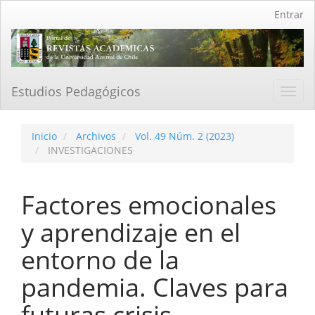
Navegación
Entrar
principal
Contenido
principal
Barra
lateral
Estudios Pedagógicos
Toggl
navig
Inicio
Archivos
Vol. 49 Núm. 2 (2023)
INVESTIGACIONES
Factores emocionales
y aprendizaje en el
entorno de la
pandemia. Claves para
futuras crisis