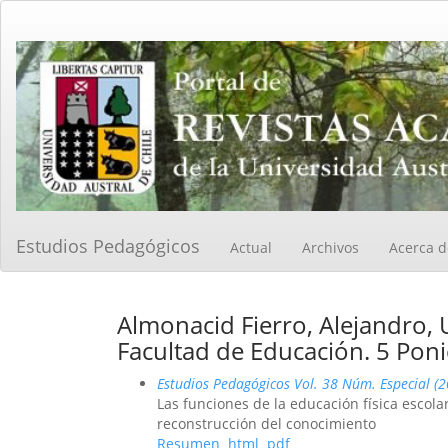
Navegación
principal
Contenido
principal
Barra
lateral
Estudios Pedagógicos
Actual
Archivos
Acerca 
Almonacid Fierro, Alejandro,
Facultad de Educación. 5 Ponie
Estudios Pedagógicos Vol. 38 Núm. Especial (
Las funciones de la educación física escolar
reconstrucción del conocimiento
Resumen
html
pdf