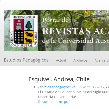
Navegación
principal
Contenido
principal
Barra
lateral
Estudios Pedagógicos
Actual
Archivos
Acerca 
Esquivel, Andrea, Chile
Estudios Pedagógicos Vol. 39 Núm. 1 (2013)
- 
El Desafío de Educar a Inicios del Siglo XX
Docencia Universitaria*
Resumen
htm
pdf