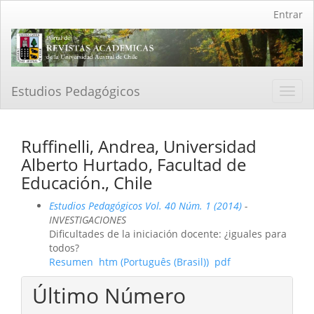
Navegación
Entrar
principal
Contenido
principal
Barra
lateral
Estudios Pedagógicos
Toggl
navig
Ruffinelli, Andrea, Universidad
Alberto Hurtado, Facultad de
Educación., Chile
Estudios Pedagógicos Vol. 40 Núm. 1 (2014)
-
INVESTIGACIONES
Dificultades de la iniciación docente: ¿iguales para
todos?
Resumen
htm (Português (Brasil))
pdf
Último Número