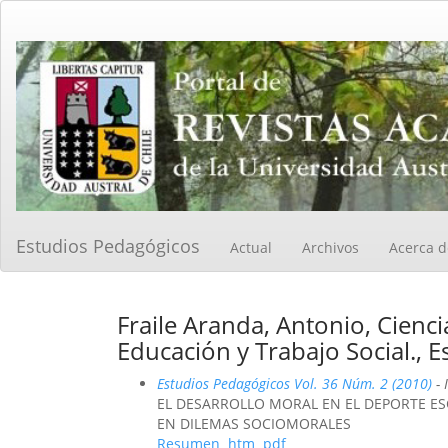
Navegación
principal
Contenido
principal
Barra
lateral
Estudios Pedagógicos
Actual
Archivos
Acerca 
Fraile Aranda, Antonio, Cienci
Educación y Trabajo Social., 
Estudios Pedagógicos Vol. 36 Núm. 2 (2010)
- 
EL DESARROLLO MORAL EN EL DEPORTE E
EN DILEMAS SOCIOMORALES
Resumen
htm
pdf