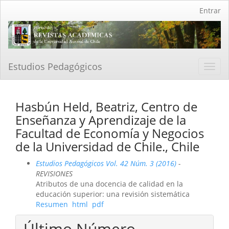
Navegación
Entrar
principal
Contenido
principal
Barra
lateral
Estudios Pedagógicos
Toggl
navig
Hasbún Held, Beatriz, Centro de
Enseñanza y Aprendizaje de la
Facultad de Economía y Negocios
de la Universidad de Chile., Chile
Estudios Pedagógicos Vol. 42 Núm. 3 (2016)
-
REVISIONES
Atributos de una docencia de calidad en la
educación superior: una revisión sistemática
Resumen
html
pdf
Último Número