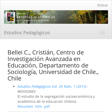
Navegación
Entrar
principal
Contenido
principal
Barra
lateral
Estudios Pedagógicos
Toggl
navig
Bellei C., Cristián, Centro de
Investigación Avanzada en
Educación, Departamento de
Sociología, Universidad de Chile.,
Chile
Estudios Pedagógicos Vol. 39 Núm. 1 (2013)
-
REVISIONES
El estudio de la segregación socioeconómica y
académica de la educación chilena
Resumen
htm
pdf