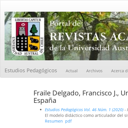
Navegación
principal
Contenido
principal
Barra
lateral
Estudios Pedagógicos
Actual
Archivos
Acerca 
Fraile Delgado, Francisco J., U
España
Estudios Pedagógicos Vol. 46 Núm. 1 (2020)
- 
El modelo didáctico como articulador del s
Resumen
pdf