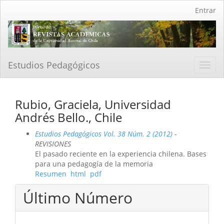
Navegación
Entrar
principal
Contenido
principal
Barra
lateral
Estudios Pedagógicos
Toggl
navig
Rubio, Graciela, Universidad
Andrés Bello., Chile
Estudios Pedagógicos Vol. 38 Núm. 2 (2012)
-
REVISIONES
El pasado reciente en la experiencia chilena. Bases
para una pedagogía de la memoria
Resumen
html
pdf
Último Número