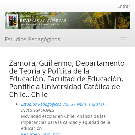
Navegación
Entrar
principal
Contenido
principal
Barra
lateral
Estudios Pedagógicos
Toggl
navig
Zamora, Guillermo, Departamento
de Teoría y Política de la
Educación, Facultad de Educación,
Pontificia Universidad Católica de
Chile., Chile
Estudios Pedagógicos Vol. 37 Núm. 1 (2011)
-
INVESTIGACIONES
Movilidad escolar en Chile. Análisis de las
implicancias para la calidad y equidad de la
educación
Resumen
htm
pdf