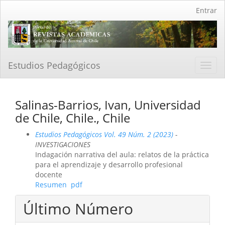
Navegación
Entrar
principal
Contenido
principal
Barra
lateral
Estudios Pedagógicos
Toggl
navig
Salinas-Barrios, Ivan, Universidad
de Chile, Chile., Chile
Estudios Pedagógicos Vol. 49 Núm. 2 (2023)
-
INVESTIGACIONES
Indagación narrativa del aula: relatos de la práctica
para el aprendizaje y desarrollo profesional
docente
Resumen
pdf
Último Número